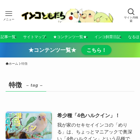
サイト内検
メニュー
索
／記事一覧
サイトマップ
★コンテンツ一覧★
インコ飼育日記
なるほ
★コンテンツ一覧★
こちら！
ホーム
特徴
特徴
– tag –
希少種「4色ハルクイン」！
我が家のセキセイインコの「めり
る」は、ちょっとマニアックで奥深
い「4色ハルクイン」という品種で