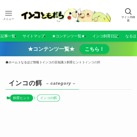
サイト内検
メニュー
索
／記事一覧
サイトマップ
★コンテンツ一覧★
インコ飼育日記
なるほ
★コンテンツ一覧★
こちら！
ホーム
なるほど情報
インコの豆知識
飼育ヒント
インコの餌
インコの餌
– category –
飼育ヒント
インコの餌