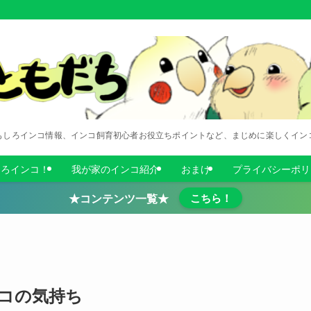
もしろインコ情報、インコ飼育初心者お役立ちポイントなど、まじめに楽しくイン
しろインコ！
我が家のインコ紹介
おまけ
プライバシーポリ
★コンテンツ一覧★
こちら！
コの気持ち