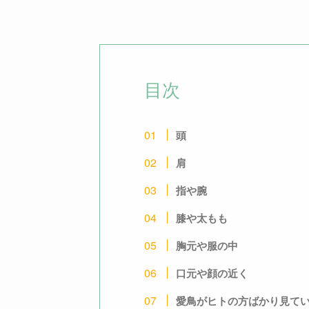
目次
頭
肩
指や腕
膝や太もも
胸元や服の中
口元や顔の近く
愛鳥がヒトの方ばかり見て