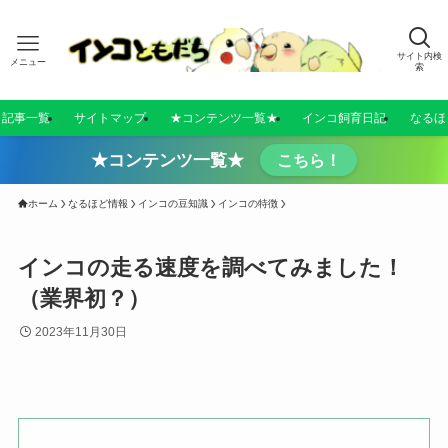
サイト内検
メニュー
索
／記事一覧
サイトマップ
★コンテンツ一覧★
インコ飼育日記
なるほ
★コンテンツ一覧★
こちら！
ホーム
なるほど情報
インコの豆知識
インコの特徴
インコの走る速度を調べてみました！
（業界初？）
2023年11月30日