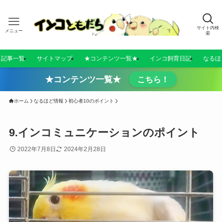
サイト内検
メニュー
索
／記事一覧
サイトマップ
★コンテンツ一覧★
インコ飼育日記
なるほ
★コンテンツ一覧★
こちら！
ホーム
なるほど情報
初心者10のポイント
9.インコミュニケーションのポイント
2022年7月8日
2024年2月28日