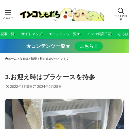
サイト内検
メニュー
索
／記事一覧
サイトマップ
★コンテンツ一覧★
インコ飼育日記
なるほ
★コンテンツ一覧★
こちら！
ホーム
なるほど情報
初心者10のポイント
3.お迎え時はプラケースを持参
2022年7月8日
2024年2月28日