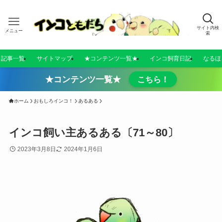
サイト内検
メニュー
索
／記事一覧
サイトマップ
★コンテンツ一覧★
インコ飼育日記
なるほ
★コンテンツ一覧★
こちら！
ホーム
おもしろインコ！
あるある
インコ飼い主あるある〔71～80〕
2023年3月8日
2024年1月6日