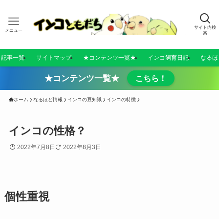
サイト内検
メニュー
索
／記事一覧
サイトマップ
★コンテンツ一覧★
インコ飼育日記
なるほ
★コンテンツ一覧★
こちら！
ホーム
なるほど情報
インコの豆知識
インコの特徴
インコの性格？
2022年7月8日
2022年8月3日
個性重視