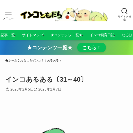
サイト内検
メニュー
索
／記事一覧
サイトマップ
★コンテンツ一覧★
インコ飼育日記
なるほ
★コンテンツ一覧★
こちら！
ホーム
おもしろインコ！
あるある
インコあるある〔31～40〕
2023年2月5日
2023年2月7日