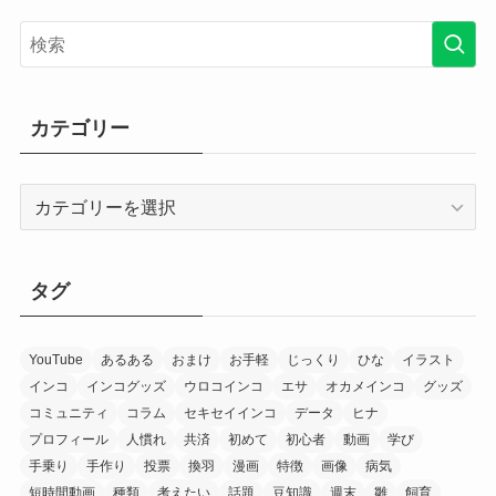
カテゴリー
カ
テ
ゴ
リ
タグ
ー
YouTube
あるある
おまけ
お手軽
じっくり
ひな
イラスト
インコ
インコグッズ
ウロコインコ
エサ
オカメインコ
グッズ
コミュニティ
コラム
セキセイインコ
データ
ヒナ
プロフィール
人慣れ
共済
初めて
初心者
動画
学び
手乗り
手作り
投票
換羽
漫画
特徴
画像
病気
短時間動画
種類
考えたい
話題
豆知識
週末
雛
飼育