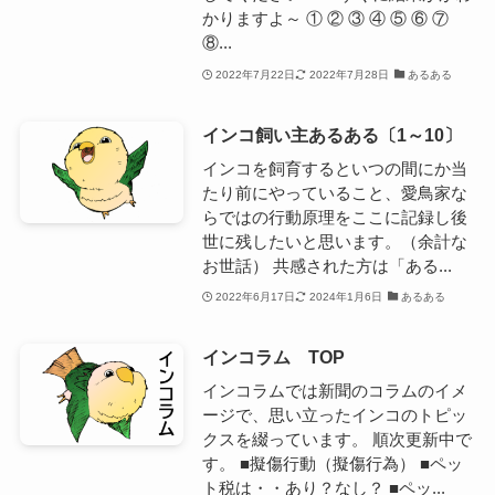
かりますよ～ ① ② ③ ④ ⑤ ⑥ ⑦
⑧...
2022年7月22日
2022年7月28日
あるある
インコ飼い主あるある〔1～10〕
インコを飼育するといつの間にか当
たり前にやっていること、愛鳥家な
らではの行動原理をここに記録し後
世に残したいと思います。（余計な
お世話） 共感された方は「ある...
2022年6月17日
2024年1月6日
あるある
インコラム TOP
インコラムでは新聞のコラムのイメ
ージで、思い立ったインコのトピッ
クスを綴っています。 順次更新中で
す。 ■擬傷行動（擬傷行為） ■ペッ
ト税は・・あり？なし？ ■ペッ...