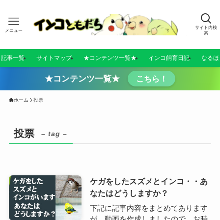
サイト内検
メニュー
索
／記事一覧
サイトマップ
★コンテンツ一覧★
インコ飼育日記
なるほ
★コンテンツ一覧★
こちら！
ホーム
投票
投票
– tag –
ケガをしたスズメとインコ・・あ
なたはどうしますか？
下記に記事内容をまとめてあります
が、動画を作成しましたので、お時