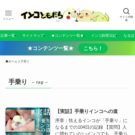
サイト内検
メニュー
索
／記事一覧
サイトマップ
★コンテンツ一覧★
インコ飼育日記
なるほ
★コンテンツ一覧★
こちら！
ホーム
手乗り
手乗り
– tag –
【実話】手乗りインコへの道
序章：怯えるインコが「手乗り」に
なるまでの104日の記録 【質問】人
に慣れていないインコでも、手乗り