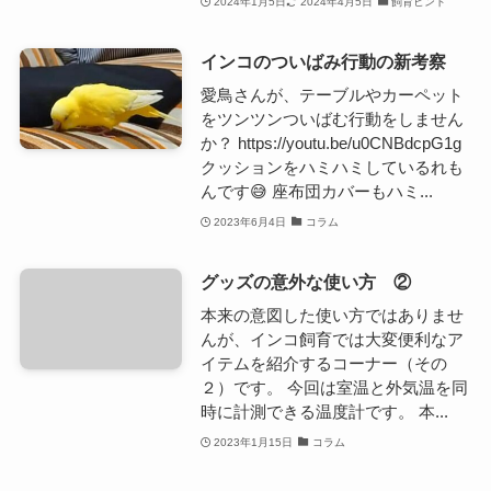
2024年1月5日
2024年4月5日
飼育ヒント
インコのついばみ行動の新考察
愛鳥さんが、テーブルやカーペット
をツンツンついばむ行動をしません
か？ https://youtu.be/u0CNBdcpG1g
クッションをハミハミしているれも
んです😅 座布団カバーもハミ...
2023年6月4日
コラム
グッズの意外な使い方 ②
本来の意図した使い方ではありませ
んが、インコ飼育では大変便利なア
イテムを紹介するコーナー（その
２）です。 今回は室温と外気温を同
時に計測できる温度計です。 本...
2023年1月15日
コラム