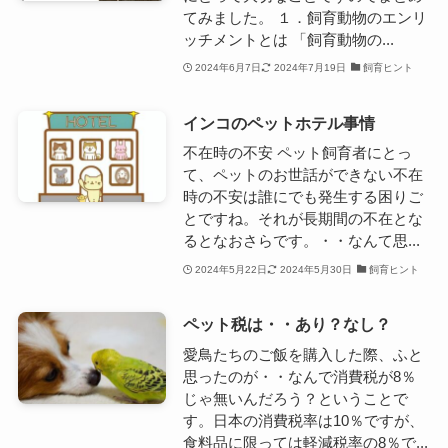
てみました。 １．飼育動物のエンリ
ッチメントとは 「飼育動物の...
2024年6月7日
2024年7月19日
飼育ヒント
インコのペットホテル事情
不在時の不安 ペット飼育者にとっ
て、ペットのお世話ができない不在
時の不安は誰にでも発生する困りご
とですね。それが長期間の不在とな
るとなおさらです。・・なんて思...
2024年5月22日
2024年5月30日
飼育ヒント
ペット税は・・あり？なし？
愛鳥たちのご飯を購入した際、ふと
思ったのが・・なんで消費税が8％
じゃ無いんだろう？ということで
す。日本の消費税率は10％ですが、
食料品に限っては軽減税率の8％で...