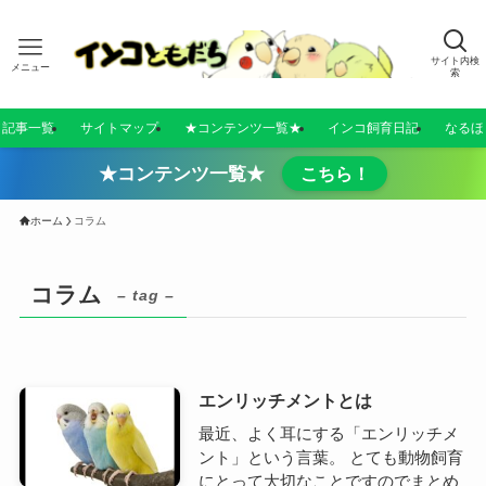
サイト内検
メニュー
索
／記事一覧
サイトマップ
★コンテンツ一覧★
インコ飼育日記
なるほ
★コンテンツ一覧★
こちら！
ホーム
コラム
コラム
– tag –
エンリッチメントとは
最近、よく耳にする「エンリッチメ
ント」という言葉。 とても動物飼育
にとって大切なことですのでまとめ