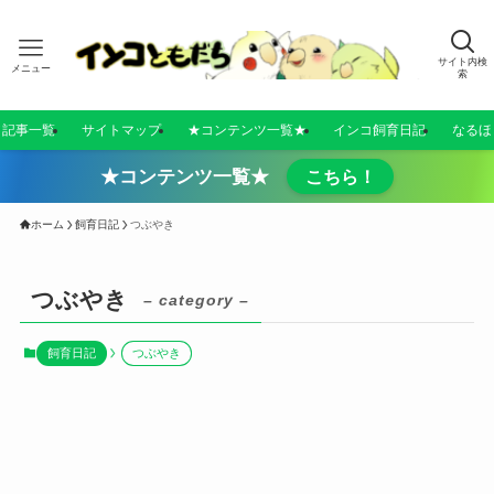
サイト内検
メニュー
索
／記事一覧
サイトマップ
★コンテンツ一覧★
インコ飼育日記
なるほ
★コンテンツ一覧★
こちら！
ホーム
飼育日記
つぶやき
つぶやき
– category –
飼育日記
つぶやき